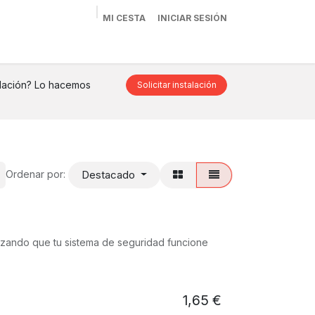
MI CESTA
INICIAR SESIÓN
oluciones
Altatec Seguridad
Tienda
alación? Lo hacemos
Solicitar instalación
Destacado
Ordenar por:
ntizando que tu sistema de seguridad funcione
1,65
€