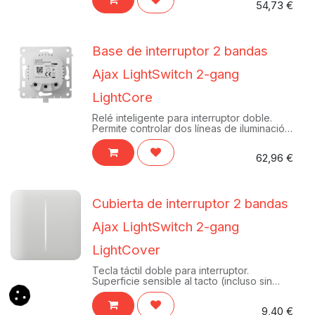
54,73
€
Base de interruptor 2 bandas
Ajax LightSwitch 2-gang
LightCore
Relé inteligente para interruptor doble.
Permite controlar dos líneas de iluminación
independientes desde un solo mecanismo
y desde tu móvil.
62,96
€
Cubierta de interruptor 2 bandas
Ajax LightSwitch 2-gang
LightCover
Tecla táctil doble para interruptor.
Superficie sensible al tacto (incluso sin
contacto directo) con retroiluminación para
control de dos luces.
9,40
€