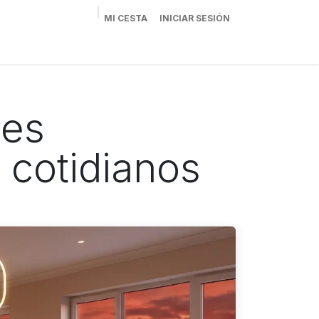
MI CESTA
INICIAR SESIÓN
oluciones
Altatec Seguridad
Tienda
nes
 cotidianos