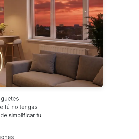
uguetes
ue tú no tengas
o de
simplificar tu
ciones